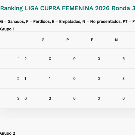
Ranking LIGA CUPRA FEMENINA 2026 Ronda 
G = Ganados, P = Perdidos, E = Empatados, N = No presentados, PT = P
Grupo 1
G
P
E
N
1
2
0
0
0
6
2
1
1
0
0
3
3
0
2
0
0
0
Grupo 2