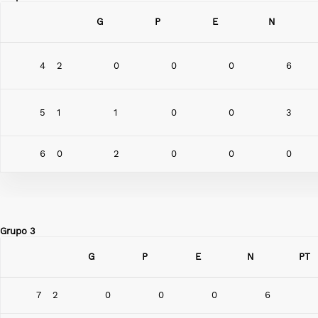
G
P
E
N
4
2
0
0
0
6
5
1
1
0
0
3
6
0
2
0
0
0
Grupo 3
G
P
E
N
PT
7
2
0
0
0
6