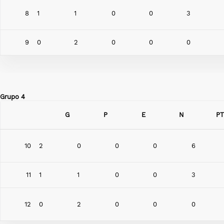
8
1
1
0
0
3
9
0
2
0
0
0
Grupo 4
G
P
E
N
PT
10
2
0
0
0
6
11
1
1
0
0
3
12
0
2
0
0
0