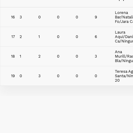
Lorena
16
3
0
0
0
9
Bar/Natal
Fo/Jara C
Laura
17
2
1
0
0
6
Aqui/Dani
Ca/Ningu
Ana
18
1
2
0
0
3
Murill/Ra
Bla/Ningu
Teresa Ag
19
0
3
0
0
0
Santa/Ni
20